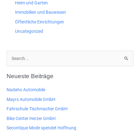
Heim und Garten
Immobilien und Bauwesen
Öffentliche Einrichtungen
Uncategorized
S
u
c
Neueste Beiträge
h
e
Nadaho Automobile
n
Mayrs Automobile GmbH
n
Fahrschule Tischmacher GmbH
a
Bike Center Herzer GmbH
c
Secontique Mode spendet Hoffnung
h
: