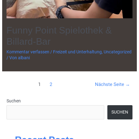
Funny Point Spielothek &
Billard-Bar
Kommentar verfassen
/
Freizeit und Unterhaltung
,
Uncategorized
/ Von
albani
Beitragsnavigation
1
2
Nächste Seite
→
Suchen
SUCHEN