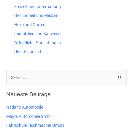
Freizeit und Unterhaltung
Gesundheit und Medizin
Heim und Garten
Immobilien und Bauwesen
Öffentliche Einrichtungen
Uncategorized
S
u
c
Neueste Beiträge
h
e
Nadaho Automobile
n
Mayrs Automobile GmbH
n
Fahrschule Tischmacher GmbH
a