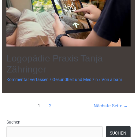
Logopädie Praxis Tanja
Zähringer
Kommentar verfassen
/
Gesundheit und Medizin
/ Von
albani
Beitragsnavigation
1
2
Nächste Seite
→
Suchen
SUCHEN