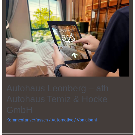
Autohaus Leonberg – ath
Autohaus Temiz & Hocke
GmbH
Kommentar verfassen
/
Automotive
/ Von
albani