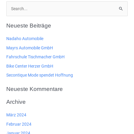
S
u
c
Neueste Beiträge
h
e
Nadaho Automobile
n
Mayrs Automobile GmbH
n
Fahrschule Tischmacher GmbH
a
Bike Center Herzer GmbH
c
Secontique Mode spendet Hoffnung
h
:
Neueste Kommentare
Archive
März 2024
Februar 2024
Januar 2024