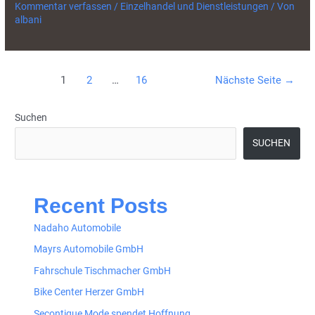
Kommentar verfassen
/
Einzelhandel und Dienstleistungen
/ Von
albani
Beitragsnavigation
1
2
…
16
Nächste Seite
→
Suchen
SUCHEN
Recent Posts
Nadaho Automobile
Mayrs Automobile GmbH
Fahrschule Tischmacher GmbH
Bike Center Herzer GmbH
Secontique Mode spendet Hoffnung