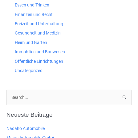
Essen und Trinken
Finanzen und Recht
Freizeit und Unterhaltung
Gesundheit und Medizin
Heim und Garten
Immobilien und Bauwesen
Öffentliche Einrichtungen
Uncategorized
S
u
c
Neueste Beiträge
h
e
Nadaho Automobile
n
Mayrs Automobile GmbH