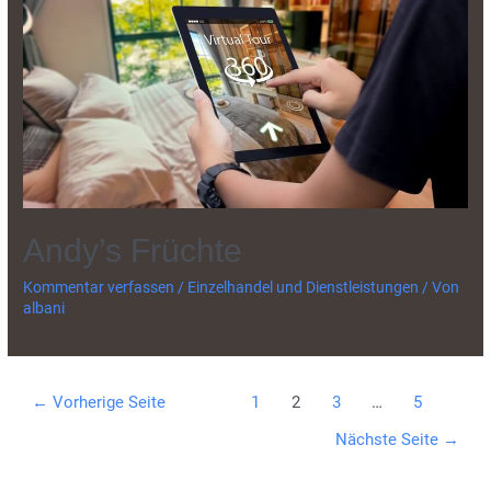
Andy’s Früchte
Kommentar verfassen
/
Einzelhandel und Dienstleistungen
/ Von
albani
Beitragsnavigation
←
Vorherige Seite
1
2
3
…
5
Nächste Seite
→